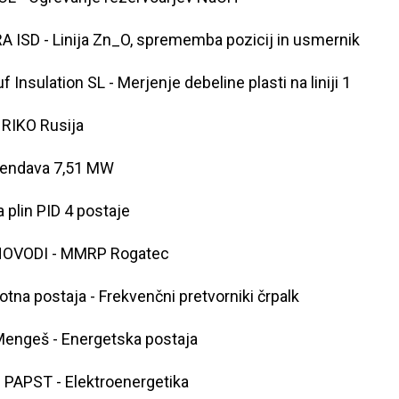
A ISD - Linija Zn_O, sprememba pozicij in usmernik
f Insulation SL - Merjenje debeline plasti na liniji 1
RIKO Rusija
Lendava 7,51 MW
a plin PID 4 postaje
NOVODI - MMRP Rogatec
otna postaja - Frekvenčni pretvorniki črpalk
engeš - Energetska postaja
PAPST - Elektroenergetika