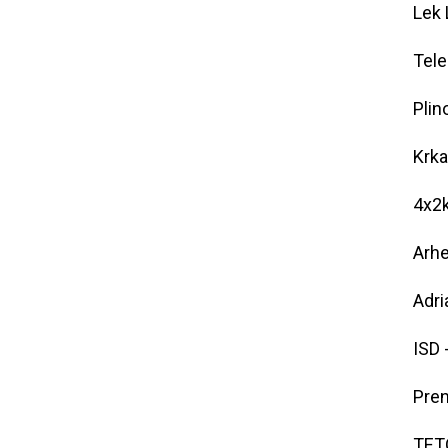
Lek 
Tele
Plin
Krka
4x2k
Arhe
Adri
ISD 
Pren
TETO