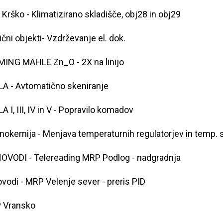
 Krško - Klimatizirano skladišče, obj28 in obj29
ični objekti- Vzdrževanje el. dok.
ING MAHLE Zn_O - 2X na linijo
A - Avtomatično skeniranje
A I, III, IV in V - Popravilo komadov
nokemija - Menjava temperaturnih regulatorjev in temp.
OVODI - Telereading MRP Podlog - nadgradnja
ovodi - MRP Velenje sever - preris PID
 Vransko