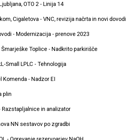
Ljubljana, OTO 2 - Linija 14
kom, Cigaletova - VNC, revizija načrta in novi dovodi
ovodi - Modernizacija - prenove 2023
 Šmarješke Toplice - Nadkrito parkirišče
L-Small LPLC - Tehnologija
l Komenda - Nadzor EI
a plin
- Razstapljalnice in analizator
ova NN sestavov po zgradbi
L - Ogrevanje rezervoarjev NaOH