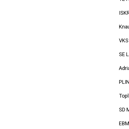
ISKR
Knau
VKS 
SE 
Adri
PLI
Topl
SD M
EBM 