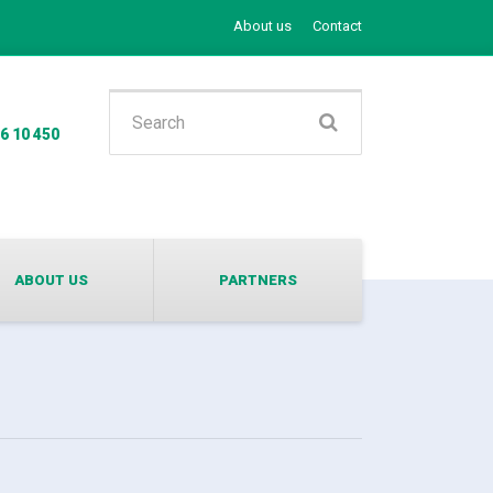
About us
Contact
Search
56 10 450
for:
ABOUT US
PARTNERS