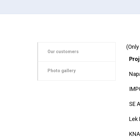
(Only
Our customers
Proj
Photo gallery
Nap
IMPO
SE A
Lek 
KNAU