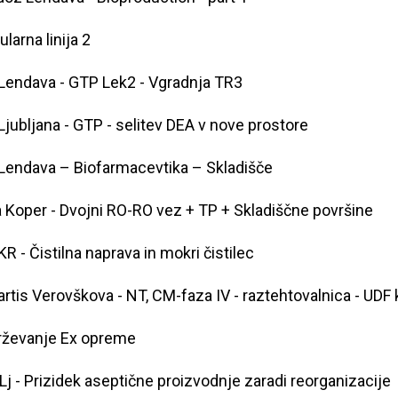
larna linija 2
Lendava - GTP Lek2 - Vgradnja TR3
Ljubljana - GTP - selitev DEA v nove prostore
Lendava – Biofarmacevtika – Skladišče
 Koper - Dvojni RO-RO vez + TP + Skladiščne površine
R - Čistilna naprava in mokri čistilec
rtis Verovškova - NT, CM-faza IV - raztehtovalnica - UDF 
rževanje Ex opreme
Lj - Prizidek aseptične proizvodnje zaradi reorganizacije