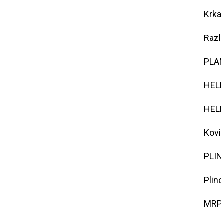
Krka
Razl
PLAM
HELL
HELL
Kovi
PLIN
Plin
MRP