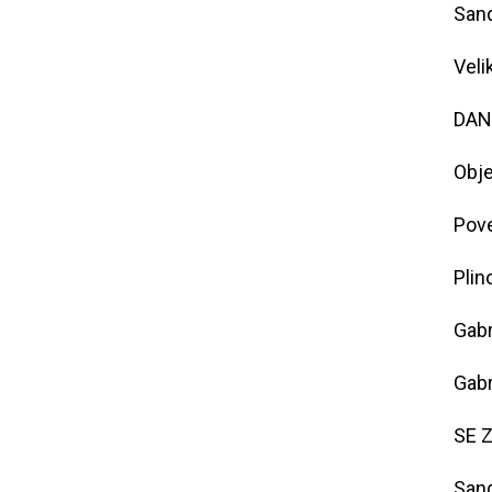
Sand
Veli
DANF
Obje
Pove
Plin
Gabr
Gabr
SE Z
Sand