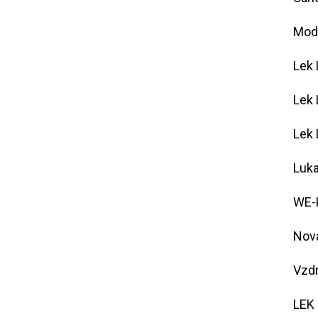
Modu
Lek 
Lek 
Lek 
Luka
WE-K
Nova
Vzd
LEK 