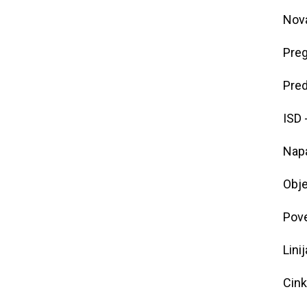
Nova
Preg
Pred
ISD 
Napa
Obje
Pove
Lini
Cink